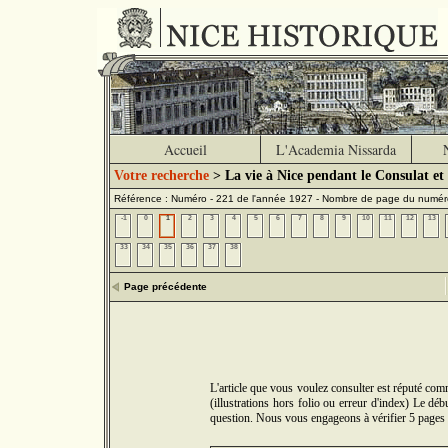
Accueil
L'Academia Nissarda
Votre recherche
> La vie à Nice pendant le Consulat et
Référence : Numéro - 221 de l'année 1927 - Nombre de page du numér
-1
0
1
2
3
4
5
6
7
8
9
10
11
12
13
33
34
35
36
37
38
Page précédente
L'article que vous voulez consulter est réputé comm
(illustrations hors folio ou erreur d'index) Le d
question. Nous vous engageons à vérifier 5 pages a