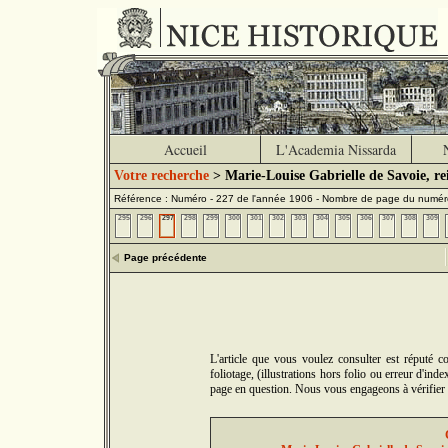
Accueil
L'Academia Nissarda
Votre recherche
> Marie-Louise Gabrielle de Savoie, rei
Référence : Numéro - 227 de l'année 1906 - Nombre de page du numér
295
296
297
298
299
300
301
302
303
304
305
306
307
308
309
Page précédente
L'article que vous voulez consulter est réputé 
foliotage, (illustrations hors folio ou erreur d'in
page en question. Nous vous engageons à vérifier 5