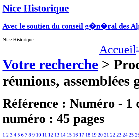
Nice Historique
Avec le soutien du conseil g�n�ral des A
Nice Historique
Accueil
L
Votre recherche
> Proc
réunions, assemblées 
Référence : Numéro - 1 
numéro : 45 pages
1
2
3
4
5
6
7
8
9
10
11
12
13
14
15
16
17
18
19
20
21
22
23
24
25
2