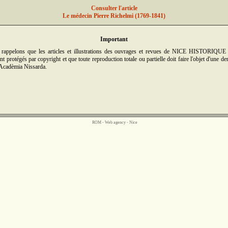
Consulter l'article
Le médecin Pierre Richelmi (1769-1841)
Important
rappelons que les articles et illustrations des ouvrages et revues de NICE HISTORIQUE
t protégés par copyright et que toute reproduction totale ou partielle doit faire l'objet d'une d
'Acadèmia Nissarda.
ROM -
Web agency - Nice