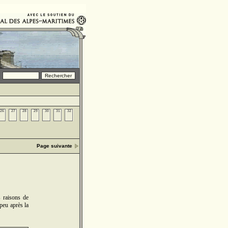
26
27
28
29
30
31
32
Page suivante
 raisons de
peu après la