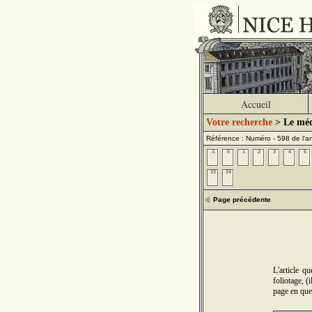
Accueil
Votre recherche
> Le méd
Référence : Numéro - 598 de l'
-1
0
1
2
3
4
5
33
34
Page précédente
L'article q
foliotage, (
page en que