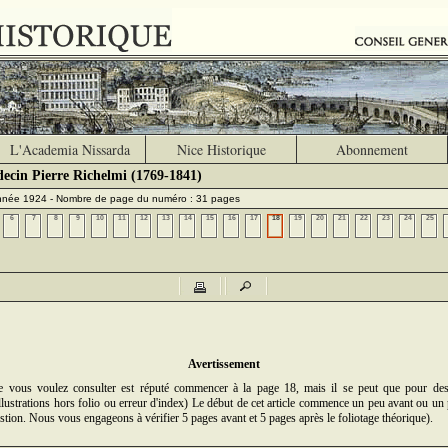
L'Academia Nissarda
Nice Historique
Abonnement
ecin Pierre Richelmi (1769-1841)
année 1924 - Nombre de page du numéro : 31 pages
6
7
8
9
10
11
12
13
14
15
16
17
18
19
20
21
22
23
24
25
Avertissement
ue vous voulez consulter est réputé commencer à la page 18, mais il se peut que pour des
illustrations hors folio ou erreur d'index) Le début de cet article commence un peu avant ou un 
stion. Nous vous engageons à vérifier 5 pages avant et 5 pages après le foliotage théorique).