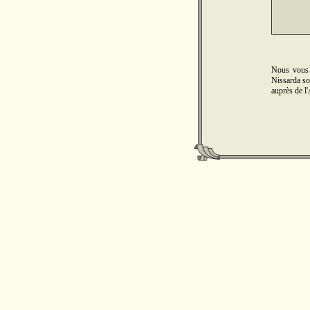
Nous vous 
Nissarda son
auprès de l