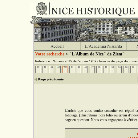
Accueil
L'Academia Nissarda
Votre recherche
> "L'Album de Nice" de Ziem"
Référence : Numéro - 615 de l'année 1909 - Nombre de page du numér
39
40
41
42
43
44
45
46
47
48
49
50
51
52
53
Page précédente
L'article que vous voulez consulter est réputé
foliotage, (illustrations hors folio ou erreur d'in
page en question. Nous vous engageons à vérifier 5