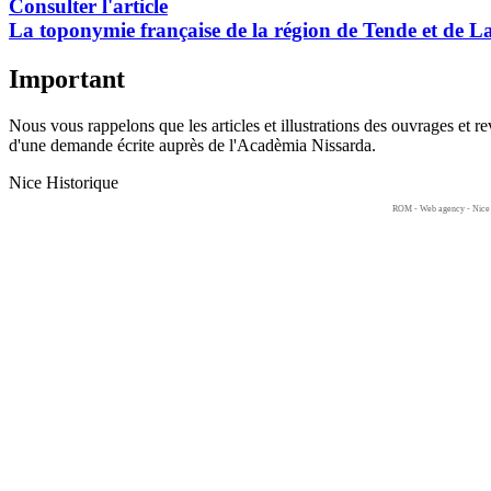
Consulter l'article
La toponymie française de la région de Tende et de L
Important
Nous vous rappelons que les articles et illustrations des ouvrages et
d'une demande écrite auprès de l'Acadèmia Nissarda.
Nice Historique
ROM -
Web agency - Nice