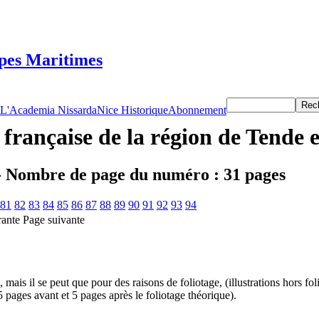
lpes Maritimes
L'Academia Nissarda
Nice Historique
Abonnement
rançaise de la région de Tende 
 - Nombre de page du numéro : 31 pages
81
82
83
84
85
86
87
88
89
90
91
92
93
94
Page suivante
mais il se peut que pour des raisons de foliotage, (illustrations hors f
pages avant et 5 pages après le foliotage théorique).