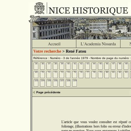
Accueil
L'Academia Nissarda
Votre recherche
> René Fatou
Référence : Numéro - 3 de l'année 1979 - Nombre de page du numéro 
35
36
37
38
39
40
41
42
43
44
45
46
47
48
49
69
70
71
72
73
74
75
76
77
78
79
80
81
82
83
103
104
105
106
107
108
109
Page précédente
L'article que vous voulez consulter est réputé
foliotage, (illustrations hors folio ou erreur d'in
page en question. Nous vous engageons à vérifier 5