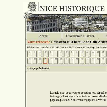
Accueil
L'Academia Nissarda
Votre recherche
> Masséna et la bataille de Colle Arden
Référence : Numéro - 211 de l'année 1951 - Nombre de page du numér
-1
0
1
2
3
4
5
6
7
8
9
10
11
12
13
33
34
35
36
37
38
39
40
41
42
43
44
45
46
47
Page précédente
L'article que vous voulez consulter est réputé
foliotage, (illustrations hors folio ou erreur d'in
page en question. Nous vous engageons à vérifier 5