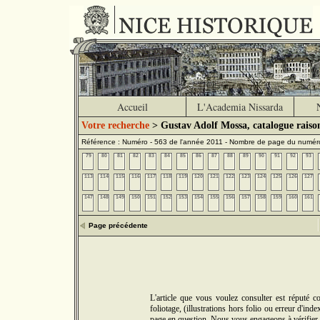
Accueil
L'Academia Nissarda
Votre recherche
> Gustav Adolf Mossa, catalogue raiso
Référence : Numéro - 563 de l'année 2011 - Nombre de page du numér
79
80
81
82
83
84
85
86
87
88
89
90
91
92
93
113
114
115
116
117
118
119
120
121
122
123
124
125
126
127
147
148
149
150
151
152
153
154
155
156
157
158
159
160
161
Page précédente
L'article que vous voulez consulter est réputé 
foliotage, (illustrations hors folio ou erreur d'in
page en question. Nous vous engageons à vérifier 5