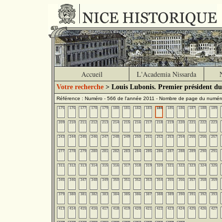
Accueil
L'Academia Nissarda
Votre recherche
> Louis Lubonis. Premier président du
Référence : Numéro - 566 de l'année 2011 - Nombre de page du numér
175
176
177
178
179
180
181
182
183
184
185
186
187
188
189
209
210
211
212
213
214
215
216
217
218
219
220
221
222
223
243
244
245
246
247
248
249
250
251
252
253
254
255
256
257
277
278
279
280
281
282
283
284
285
286
287
288
289
290
291
311
312
313
314
315
316
317
318
319
320
321
322
323
324
325
345
346
347
348
349
350
351
352
353
354
355
356
357
358
359
379
380
381
382
383
384
385
386
387
388
389
390
391
392
393
413
414
415
416
417
418
419
420
421
422
423
424
425
426
427