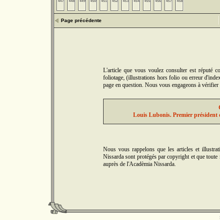
447
448
449
450
451
452
453
454
455
456
457
458
Page précédente
L'article que vous voulez consulter est réputé 
foliotage, (illustrations hors folio ou erreur d'in
page en question. Nous vous engageons à vérifier 5
Louis Lubonis. Premier président 
Nous vous rappelons que les articles et illus
Nissarda sont protégés par copyright et que toute r
auprès de l'Acadèmia Nissarda.