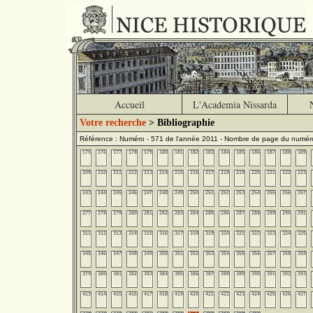
Accueil
L'Academia Nissarda
Votre recherche
> Bibliographie
Référence : Numéro - 571 de l'année 2011 - Nombre de page du numér
175
176
177
178
179
180
181
182
183
184
185
186
187
188
189
209
210
211
212
213
214
215
216
217
218
219
220
221
222
223
243
244
245
246
247
248
249
250
251
252
253
254
255
256
257
277
278
279
280
281
282
283
284
285
286
287
288
289
290
291
311
312
313
314
315
316
317
318
319
320
321
322
323
324
325
345
346
347
348
349
350
351
352
353
354
355
356
357
358
359
379
380
381
382
383
384
385
386
387
388
389
390
391
392
393
413
414
415
416
417
418
419
420
421
422
423
424
425
426
427