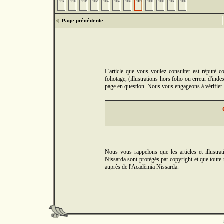
447
448
449
450
451
452
453
454
455
456
457
458
Page précédente
L'article que vous voulez consulter est réputé 
foliotage, (illustrations hors folio ou erreur d'in
page en question. Nous vous engageons à vérifier 5
Nous vous rappelons que les articles et illus
Nissarda sont protégés par copyright et que toute r
auprès de l'Acadèmia Nissarda.