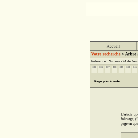
Accueil
Votre recherche
> Arbre g
Référence : Numéro - 24 de l'a
335
336
337
338
339
340
341
Page précédente
L'article q
foliotage, (
page en que