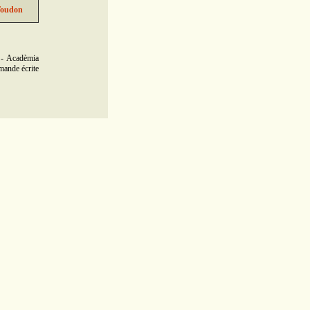
 Toudon
 - Acadèmia
emande écrite