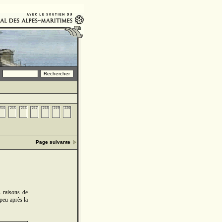
214
215
216
217
218
219
220
Page suivante
s raisons de
peu après la