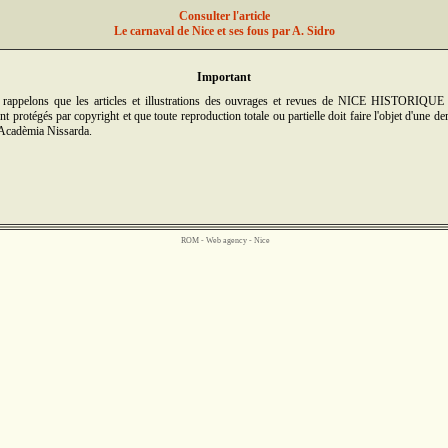
Consulter l'article
Le carnaval de Nice et ses fous par A. Sidro
Important
rappelons que les articles et illustrations des ouvrages et revues de NICE HISTORIQUE
t protégés par copyright et que toute reproduction totale ou partielle doit faire l'objet d'une d
'Acadèmia Nissarda.
ROM -
Web agency - Nice