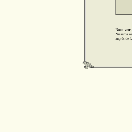
Nous vous 
Nissarda son
auprès de l