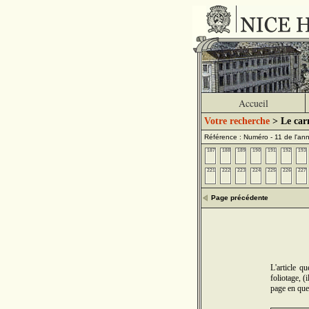
Accueil
Votre recherche
> Le carn
Référence : Numéro - 11 de l'a
187
188
189
190
191
192
193
221
222
223
224
225
226
227
Page précédente
L'article q
foliotage, (
page en que