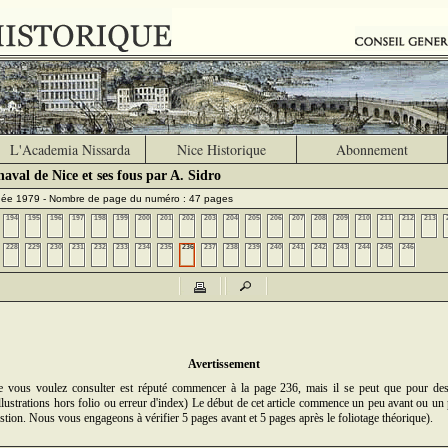
L'Academia Nissarda
Nice Historique
Abonnement
aval de Nice et ses fous par A. Sidro
nnée 1979 - Nombre de page du numéro : 47 pages
194
195
196
197
198
199
200
201
202
203
204
205
206
207
208
209
210
211
212
213
228
229
230
231
232
233
234
235
236
237
238
239
240
241
242
243
244
245
246
Avertissement
ue vous voulez consulter est réputé commencer à la page 236, mais il se peut que pour de
illustrations hors folio ou erreur d'index) Le début de cet article commence un peu avant ou un 
stion. Nous vous engageons à vérifier 5 pages avant et 5 pages après le foliotage théorique).