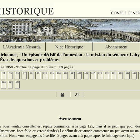
L'Academia Nissarda
Nice Historique
Abonnement
chonnet, "Un épisode décisif de l'annexion : la mission du sénateur Laity
 État des questions et problèmes"
nnée 1958 - Nombre de page du numéro : 39 pages
94
95
96
97
98
99
100
101
102
103
104
105
106
107
108
109
110
111
112
113
128
129
130
Avertissement
ue vous voulez consulter est réputé commencer à la page 125, mais il se peut que pour de
illustrations hors folio ou erreur d'index) Le début de cet article commence un peu avant ou un 
stion. Nous vous engageons à vérifier 5 pages avant et 5 pages après le foliotage théorique).