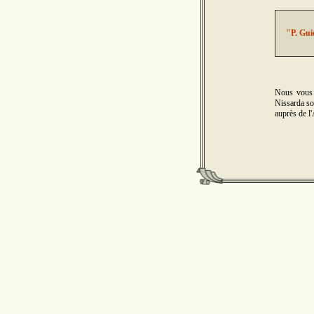
"P. Gui
Nous vous 
Nissarda son
auprès de l