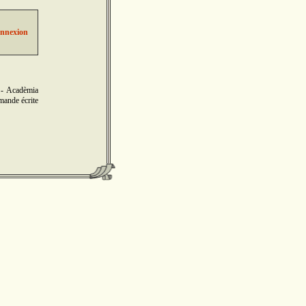
annexion
 - Acadèmia
emande écrite