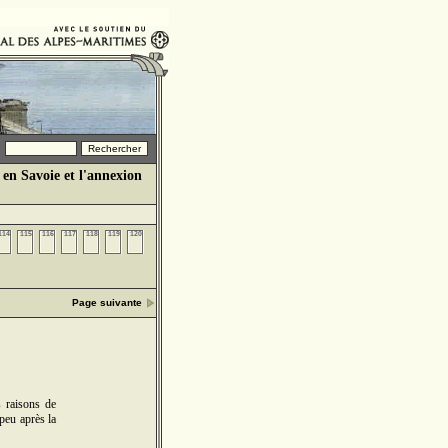
 en Savoie et l'annexion
114
115
116
117
118
119
120
Page suivante
s raisons de
peu après la