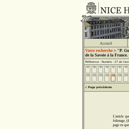
Accueil
Votre recherche
> "P. Gui
de la Savoie à la France.
Référence : Numéro - 27 de l'a
87
88
89
90
91
92
93
121
122
123
124
125
126
127
Page précédente
L'article q
foliotage, (
page en que