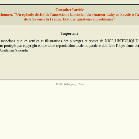
Consulter l'article
chonnet, "Un épisode décisif de l'annexion : la mission du sénateur Laity en Savoie et l'
de la Savoie à la France. État des questions et problèmes"
Important
rappelons que les articles et illustrations des ouvrages et revues de NICE HISTORIQUE
t protégés par copyright et que toute reproduction totale ou partielle doit faire l'objet d'une d
'Acadèmia Nissarda.
ROM -
Web agency - Nice