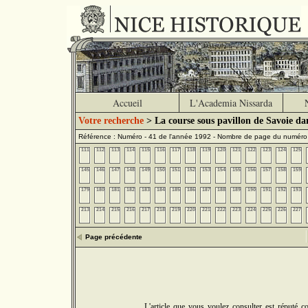
Accueil
L'Academia Nissarda
Votre recherche
> La course sous pavillon de Savoie dan
Référence : Numéro - 41 de l'année 1992 - Nombre de page du numéro
111
112
113
114
115
116
117
118
119
120
121
122
123
124
125
145
146
147
148
149
150
151
152
153
154
155
156
157
158
159
179
180
181
182
183
184
185
186
187
188
189
190
191
192
193
213
214
215
216
217
218
219
220
221
222
223
224
225
226
227
Page précédente
L'article que vous voulez consulter est réputé 