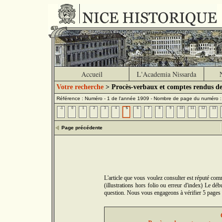
Accueil
L'Academia Nissarda
Votre recherche
> Procès-verbaux et comptes rendus de
Référence : Numéro - 1 de l'année 1909 - Nombre de page du numéro 
-1
0
1
2
3
4
5
6
7
8
9
10
11
12
13
Page précédente
L'article que vous voulez consulter est réputé comm
(illustrations hors folio ou erreur d'index) Le d
question. Nous vous engageons à vérifier 5 pages a