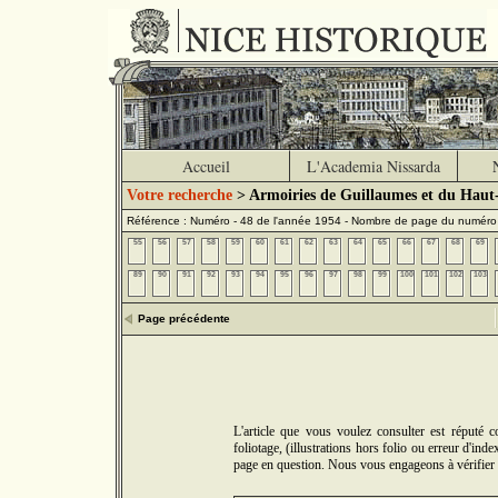
Accueil
L'Academia Nissarda
Votre recherche
> Armoiries de Guillaumes et du Haut
Référence : Numéro - 48 de l'année 1954 - Nombre de page du numéro
55
56
57
58
59
60
61
62
63
64
65
66
67
68
69
89
90
91
92
93
94
95
96
97
98
99
100
101
102
103
Page précédente
L'article que vous voulez consulter est réputé
foliotage, (illustrations hors folio ou erreur d'in
page en question. Nous vous engageons à vérifier 5