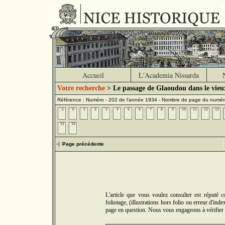
Accueil
L'Academia Nissarda
Votre recherche
> Le passage de Glaoudou dans le vieu
Référence : Numéro - 202 de l'année 1934 - Nombre de page du numér
-1
0
1
2
3
4
5
6
7
8
9
10
11
12
13
33
34
Page précédente
L'article que vous voulez consulter est réputé
foliotage, (illustrations hors folio ou erreur d'in
page en question. Nous vous engageons à vérifier 5